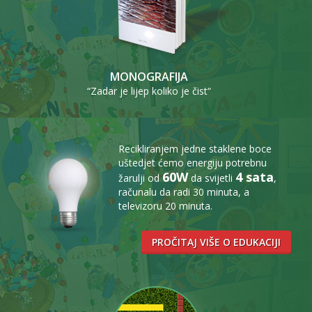
MONOGRAFIJA
“Zadar je lijep koliko je čist“
Recikliranjem jedne staklene boce
uštedjet ćemo energiju potrebnu
60W
4 sata
žarulji od
da svijetli
,
računalu da radi 30 minuta, a
televizoru 20 minuta.
PROČITAJ VIŠE O EDUKACIJI