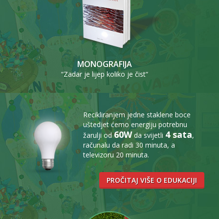
MONOGRAFIJA
“Zadar je lijep koliko je čist“
Recikliranjem jedne staklene boce
uštedjet ćemo energiju potrebnu
60W
4 sata
žarulji od
da svijetli
,
računalu da radi 30 minuta, a
televizoru 20 minuta.
PROČITAJ VIŠE O EDUKACIJI