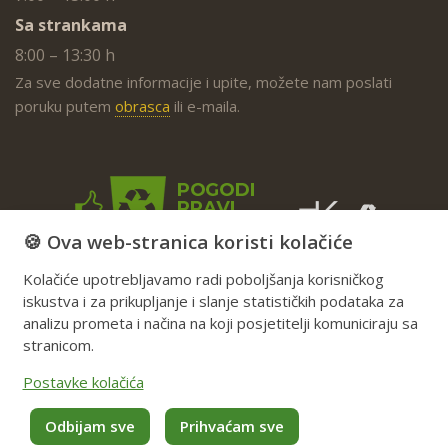
Sa strankama
8:00 – 13:30 h
Za sve dodatne informacije i upite, možete nam poslati
poruku putem
obrasca
ili e-maila.
🍪 Ova web-stranica koristi kolačiće
Kolačiće upotrebljavamo radi poboljšanja korisničkog
iskustva i za prikupljanje i slanje statističkih podataka za
analizu prometa i načina na koji posjetitelji komuniciraju sa
stranicom.
Postavke kolačića
Odbijam sve
Prihvaćam sve