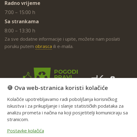
Radno vrijeme
7:00 – 15:00 h
Sa strankama
8:00 – 13:30 h
Za sve dodatne informacije i upite, možete nam poslati
poruku putem
obrasca
ili e-maila.
🍪 Ova web-stranica koristi kolačiće
Kolačiće upotrebljavamo radi poboljšanja korisničkog
iskustva i za prikupljanje i slanje statističkih podataka za
analizu prometa i načina na koji posjetitelji komuniciraju sa
stranicom.
Postavke kolačića