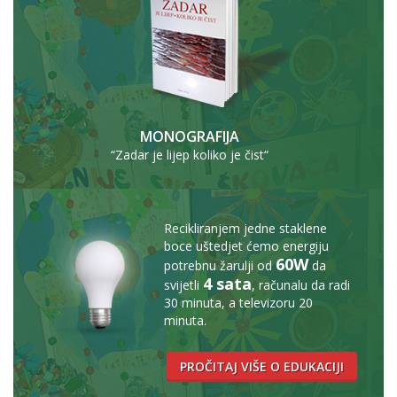
MONOGRAFIJA
“Zadar je lijep koliko je čist“
Recikliranjem jedne staklene
boce uštedjet ćemo energiju
60W
potrebnu žarulji od
da
4 sata
svijetli
, računalu da radi
30 minuta, a televizoru 20
minuta.
PROČITAJ VIŠE O EDUKACIJI