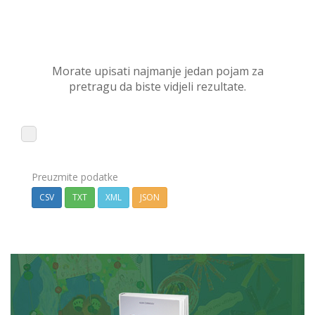
Morate upisati najmanje jedan pojam za
pretragu da biste vidjeli rezultate.
Preuzmite podatke
CSV
TXT
XML
JSON