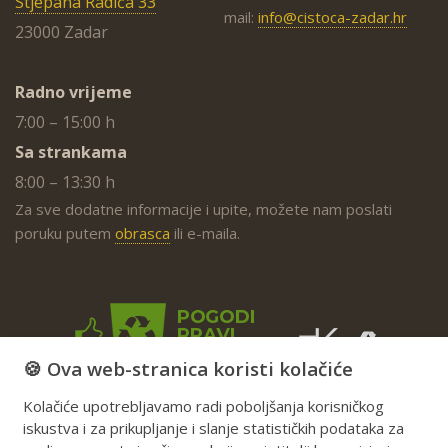
Stjepana Radića 33
mail:
info@cistoca-zadar.hr
23000 Zadar
Radno vrijeme
7:00 – 15:00 h
Sa strankama
8:00 – 13:30 h
Za sve dodatne informacije i upite, možete nam poslati
poruku putem
obrasca
ili e-maila.
🍪 Ova web-stranica koristi kolačiće
Kolačiće upotrebljavamo radi poboljšanja korisničkog
iskustva i za prikupljanje i slanje statističkih podataka za