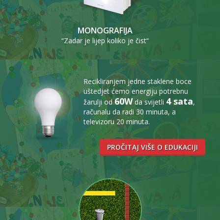
MONOGRAFIJA
“Zadar je lijep koliko je čist“
Recikliranjem jedne staklene boce
uštedjet ćemo energiju potrebnu
60W
4 sata
žarulji od
da svijetli
,
računalu da radi 30 minuta, a
televizoru 20 minuta.
PROČITAJ VIŠE O EDUKACIJI