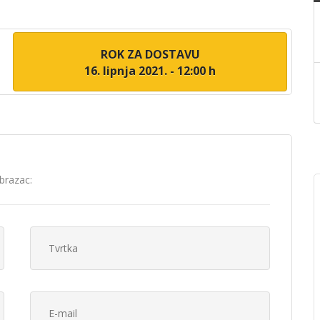
ROK ZA DOSTAVU
16. lipnja 2021. - 12:00 h
brazac: