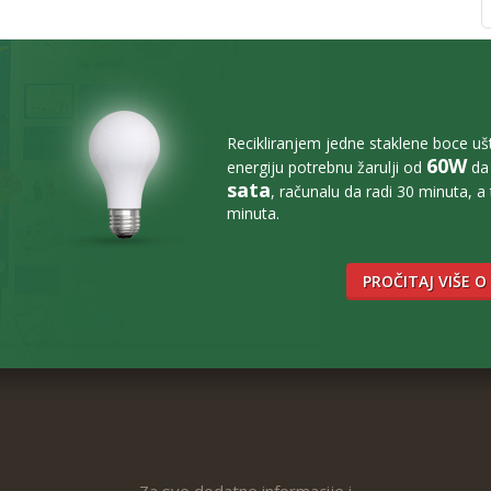
Recikliranjem jedne staklene boce u
60W
energiju potrebnu žarulji od
da 
sata
, računalu da radi 30 minuta, a
minuta.
PROČITAJ VIŠE O