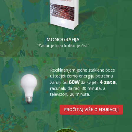
MONOGRAFIJA
“Zadar je lijep koliko je čist“
Recikliranjem jedne staklene boce
uštedjet ćemo energiju potrebnu
60W
4 sata
žarulji od
da svijetli
,
računalu da radi 30 minuta, a
televizoru 20 minuta.
PROČITAJ VIŠE O EDUKACIJI