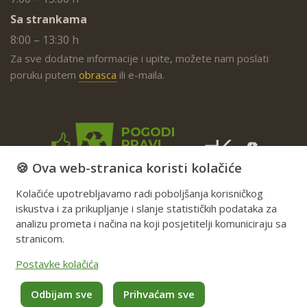
Sa strankama
8:00 – 13:30 h
Za sve dodatne informacije i upite, možete nam poslati
poruku putem
obrasca
ili e-maila.
🍪 Ova web-stranica koristi kolačiće
Kolačiće upotrebljavamo radi poboljšanja korisničkog
iskustva i za prikupljanje i slanje statističkih podataka za
analizu prometa i načina na koji posjetitelji komuniciraju sa
stranicom.
Postavke kolačića
Odbijam sve
Prihvaćam sve