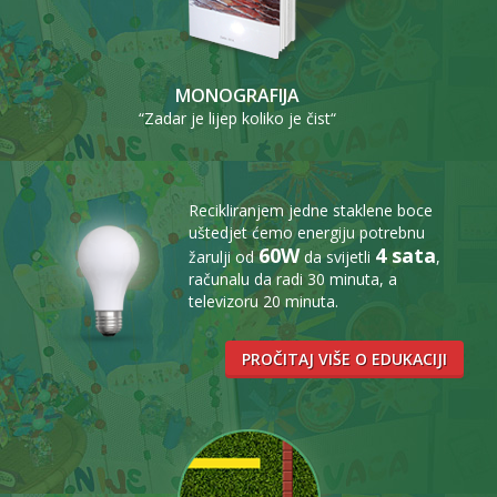
MONOGRAFIJA
“Zadar je lijep koliko je čist“
Recikliranjem jedne staklene boce
uštedjet ćemo energiju potrebnu
60W
4 sata
žarulji od
da svijetli
,
računalu da radi 30 minuta, a
televizoru 20 minuta.
PROČITAJ VIŠE O EDUKACIJI