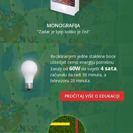
MONOGRAFIJA
“Zadar je lijep koliko je čist“
Recikliranjem jedne staklene boce
uštedjet ćemo energiju potrebnu
60W
4 sata
žarulji od
da svijetli
,
računalu da radi 30 minuta, a
televizoru 20 minuta.
PROČITAJ VIŠE O EDUKACIJI