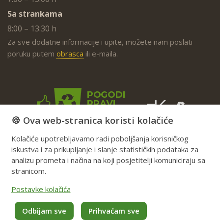
Sa strankama
8:00 – 13:30 h
Za sve dodatne informacije i upite, možete nam poslati
poruku putem
obrasca
ili e-maila.
🍪 Ova web-stranica koristi kolačiće
Kolačiće upotrebljavamo radi poboljšanja korisničkog
iskustva i za prikupljanje i slanje statističkih podataka za
analizu prometa i načina na koji posjetitelji komuniciraju sa
stranicom.
Postavke kolačića
Odbijam sve
Prihvaćam sve