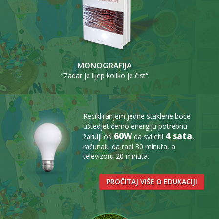
MONOGRAFIJA
“Zadar je lijep koliko je čist“
Recikliranjem jedne staklene boce
uštedjet ćemo energiju potrebnu
60W
4 sata
žarulji od
da svijetli
,
računalu da radi 30 minuta, a
televizoru 20 minuta.
PROČITAJ VIŠE O EDUKACIJI