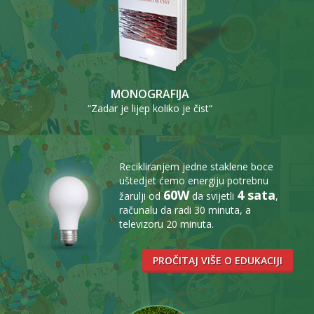
MONOGRAFIJA
“Zadar je lijep koliko je čist“
Recikliranjem jedne staklene boce
uštedjet ćemo energiju potrebnu
60W
4 sata
žarulji od
da svijetli
,
računalu da radi 30 minuta, a
televizoru 20 minuta.
PROČITAJ VIŠE O EDUKACIJI