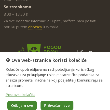
Sa strankama
8:00 – 13:30 h
Za sve dodatne informacije i upite, možete nam poslati
poruku putem
obrasca
ili e-maila.
🍪 Ova web-stranica koristi kolačiće
Kolačiće upotrebljavamo radi poboljšanja korisničkog
iskustva i za prikupljanje i slanje statističkih podataka za
analizu prometa i načina na koji posjetitelji komuniciraju sa
stranicom.
Postavke kolačića
Odbijam sve
Prihvaćam sve