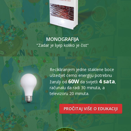
MONOGRAFIJA
“Zadar je lijep koliko je čist“
Recikliranjem jedne staklene boce
uštedjet ćemo energiju potrebnu
60W
4 sata
žarulji od
da svijetli
,
računalu da radi 30 minuta, a
televizoru 20 minuta.
PROČITAJ VIŠE O EDUKACIJI