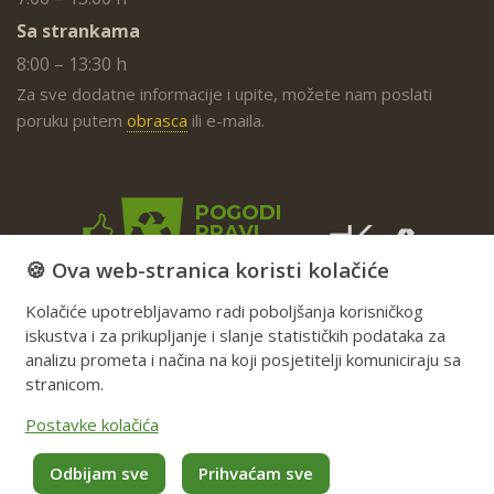
Sa strankama
8:00 – 13:30 h
Za sve dodatne informacije i upite, možete nam poslati
poruku putem
obrasca
ili e-maila.
🍪 Ova web-stranica koristi kolačiće
Kolačiće upotrebljavamo radi poboljšanja korisničkog
iskustva i za prikupljanje i slanje statističkih podataka za
analizu prometa i načina na koji posjetitelji komuniciraju sa
stranicom.
Postavke kolačića
Odbijam sve
Prihvaćam sve