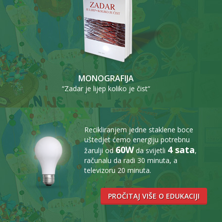
MONOGRAFIJA
“Zadar je lijep koliko je čist“
Recikliranjem jedne staklene boce
uštedjet ćemo energiju potrebnu
60W
4 sata
žarulji od
da svijetli
,
računalu da radi 30 minuta, a
televizoru 20 minuta.
PROČITAJ VIŠE O EDUKACIJI