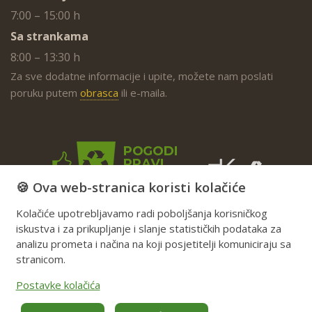
7:00 – 15:00 h
Sa strankama
8:00 – 13:30 h
Za sve dodatne informacije i upite, možete nam poslati
poruku putem
obrasca
ili e-maila.
🍪 Ova web-stranica koristi kolačiće
Kolačiće upotrebljavamo radi poboljšanja korisničkog
iskustva i za prikupljanje i slanje statističkih podataka za
analizu prometa i načina na koji posjetitelji komuniciraju sa
stranicom.
Postavke kolačića