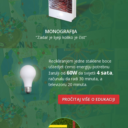
MONOGRAFIJA
“Zadar je lijep koliko je čist“
Recikliranjem jedne staklene boce
uštedjet ćemo energiju potrebnu
60W
4 sata
žarulji od
da svijetli
,
računalu da radi 30 minuta, a
televizoru 20 minuta.
PROČITAJ VIŠE O EDUKACIJI