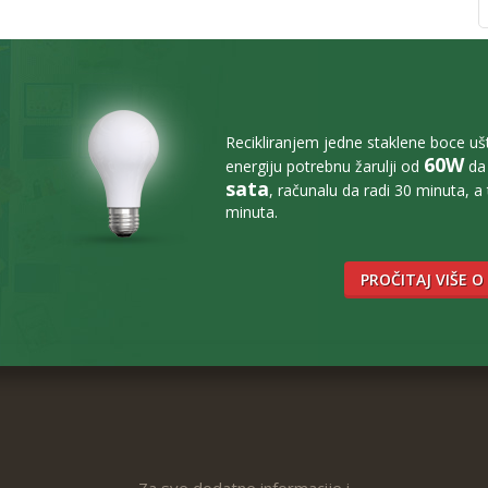
Recikliranjem jedne staklene boce u
60W
energiju potrebnu žarulji od
da 
sata
, računalu da radi 30 minuta, a
minuta.
PROČITAJ VIŠE O