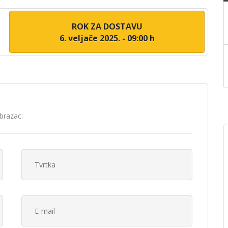
ROK ZA DOSTAVU
6. veljače 2025. - 09:00 h
brazac: