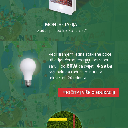
MONOGRAFIJA
“Zadar je lijep koliko je čist“
Recikliranjem jedne staklene boce
uštedjet ćemo energiju potrebnu
60W
4 sata
žarulji od
da svijetli
,
računalu da radi 30 minuta, a
televizoru 20 minuta.
PROČITAJ VIŠE O EDUKACIJI