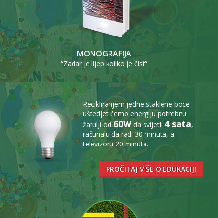
MONOGRAFIJA
“Zadar je lijep koliko je čist“
Recikliranjem jedne staklene boce
uštedjet ćemo energiju potrebnu
60W
4 sata
žarulji od
da svijetli
,
računalu da radi 30 minuta, a
televizoru 20 minuta.
PROČITAJ VIŠE O EDUKACIJI