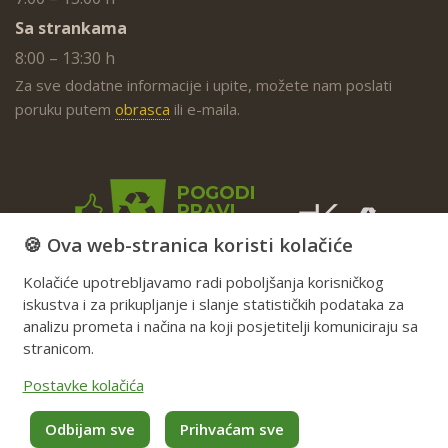
Sa strankama
8:00 – 13:30 h
Za sve dodatne informacije i upite, možete nam poslati
poruku putem
obrasca
ili e-maila.
🍪 Ova web-stranica koristi kolačiće
Kolačiće upotrebljavamo radi poboljšanja korisničkog
iskustva i za prikupljanje i slanje statističkih podataka za
analizu prometa i načina na koji posjetitelji komuniciraju sa
stranicom.
Postavke kolačića
Odbijam sve
Prihvaćam sve