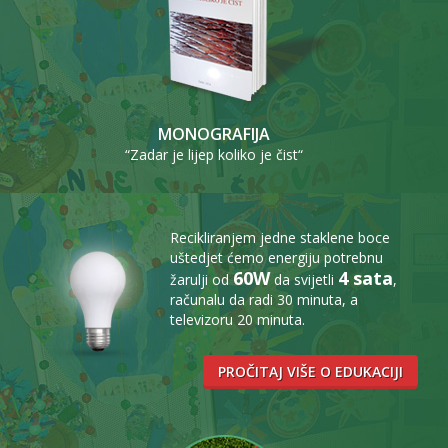
MONOGRAFIJA
“Zadar je lijep koliko je čist“
Recikliranjem jedne staklene boce
uštedjet ćemo energiju potrebnu
60W
4 sata
žarulji od
da svijetli
,
računalu da radi 30 minuta, a
televizoru 20 minuta.
PROČITAJ VIŠE O EDUKACIJI