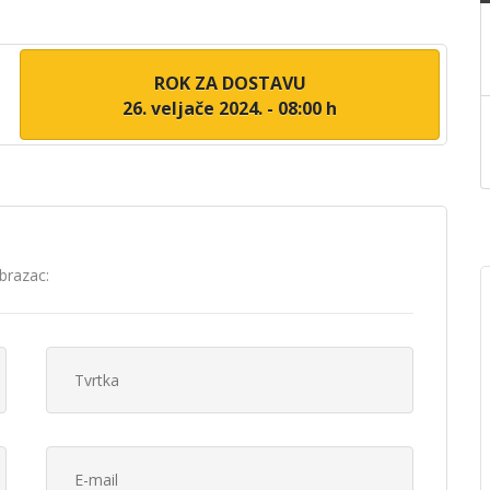
ROK ZA DOSTAVU
26. veljače 2024. - 08:00 h
brazac: