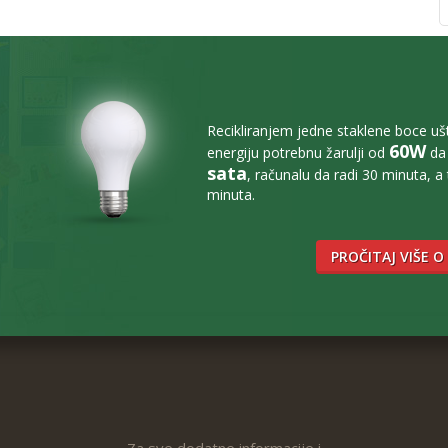
Recikliranjem jedne staklene boce u
60W
energiju potrebnu žarulji od
da 
sata
, računalu da radi 30 minuta, a
minuta.
PROČITAJ VIŠE O