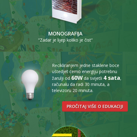
MONOGRAFIJA
“Zadar je lijep koliko je čist“
Recikliranjem jedne staklene boce
uštedjet ćemo energiju potrebnu
60W
4 sata
žarulji od
da svijetli
,
računalu da radi 30 minuta, a
televizoru 20 minuta.
PROČITAJ VIŠE O EDUKACIJI