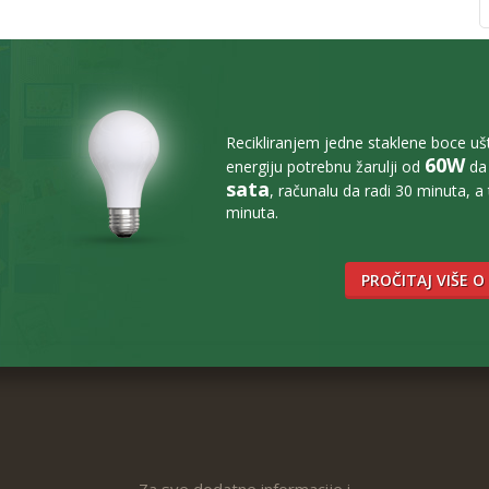
Recikliranjem jedne staklene boce u
60W
energiju potrebnu žarulji od
da 
sata
, računalu da radi 30 minuta, a
minuta.
PROČITAJ VIŠE O