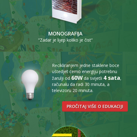
MONOGRAFIJA
“Zadar je lijep koliko je čist“
Recikliranjem jedne staklene boce
uštedjet ćemo energiju potrebnu
60W
4 sata
žarulji od
da svijetli
,
računalu da radi 30 minuta, a
televizoru 20 minuta.
PROČITAJ VIŠE O EDUKACIJI