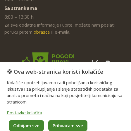
Sa strankama
8:00 – 13:30 h
Za sve dodatne informacije i upite, možete nam poslati
poruku putem
obrasca
ili e-maila.
🍪 Ova web-stranica koristi kolačiće
Kolačiće upotrebljavamo radi poboljšanja korisničkog
iskustva i za prikupljanje i slanje statističkih podataka za
analizu prometa i načina na koji posjetitelji komuniciraju sa
stranicom.
Postavke kolačića
Odbijam sve
Prihvaćam sve