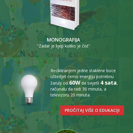
MONOGRAFIJA
“Zadar je lijep koliko je čist“
Recikliranjem jedne staklene boce
uštedjet ćemo energiju potrebnu
60W
4 sata
žarulji od
da svijetli
,
računalu da radi 30 minuta, a
televizoru 20 minuta.
PROČITAJ VIŠE O EDUKACIJI