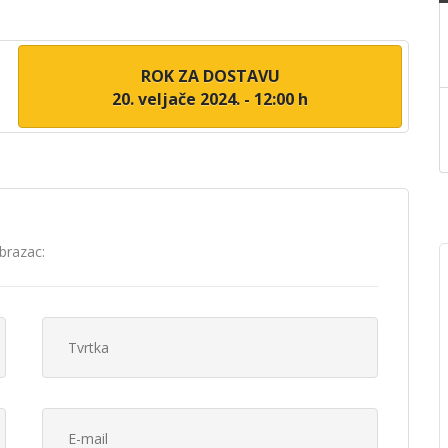
ROK ZA DOSTAVU
20. veljače 2024. - 12:00 h
brazac: