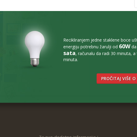
Recikliranjem jedne staklene boce u
60W
energiju potrebnu žarulji od
da 
sata
, računalu da radi 30 minuta, a
minuta.
PROČITAJ VIŠE O