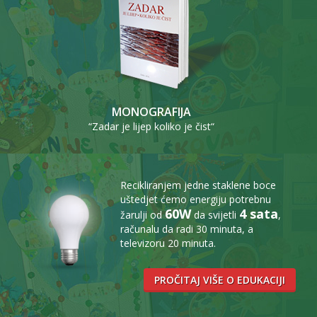
MONOGRAFIJA
“Zadar je lijep koliko je čist“
Recikliranjem jedne staklene boce
uštedjet ćemo energiju potrebnu
60W
4 sata
žarulji od
da svijetli
,
računalu da radi 30 minuta, a
televizoru 20 minuta.
PROČITAJ VIŠE O EDUKACIJI