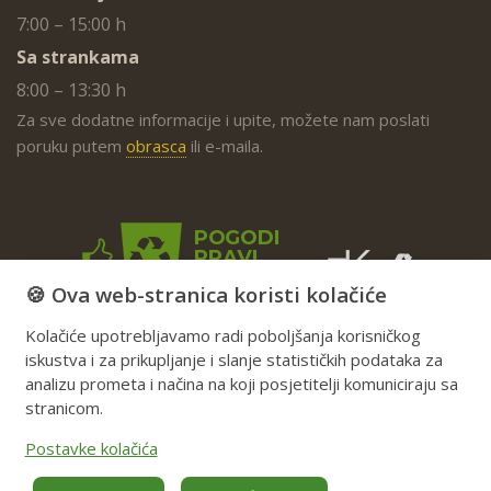
7:00 – 15:00 h
Sa strankama
8:00 – 13:30 h
Za sve dodatne informacije i upite, možete nam poslati
poruku putem
obrasca
ili e-maila.
🍪 Ova web-stranica koristi kolačiće
Kolačiće upotrebljavamo radi poboljšanja korisničkog
iskustva i za prikupljanje i slanje statističkih podataka za
analizu prometa i načina na koji posjetitelji komuniciraju sa
stranicom.
Postavke kolačića