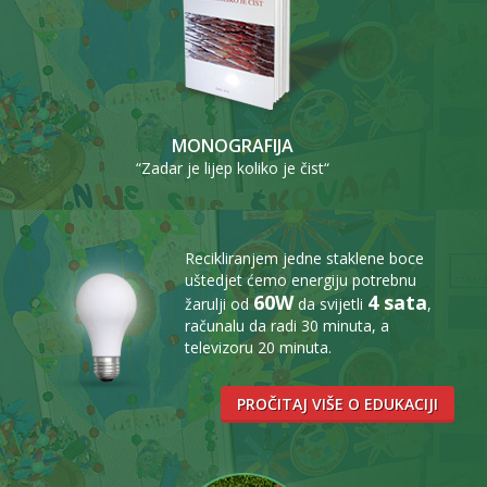
MONOGRAFIJA
“Zadar je lijep koliko je čist“
Recikliranjem jedne staklene boce
uštedjet ćemo energiju potrebnu
60W
4 sata
žarulji od
da svijetli
,
računalu da radi 30 minuta, a
televizoru 20 minuta.
PROČITAJ VIŠE O EDUKACIJI