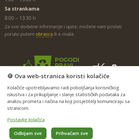
Sa strankama
8:00 – 13:30 h
Za sve dodatne informacije i upite, možete nam poslati
poruku putem
obrasca
ili e-maila.
🍪 Ova web-stranica koristi kolačiće
Kolačiće upotrebljavamo radi poboljšanja korisničkog
iskustva i za prikupljanje i slanje statističkih podataka za
analizu prometa i načina na koji posjetitelji komuniciraju sa
stranicom.
Postavke kolačića
Odbijam sve
Prihvaćam sve