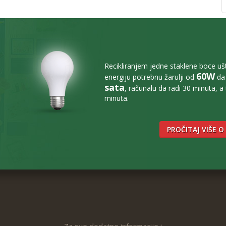
Recikliranjem jedne staklene boce u
60W
energiju potrebnu žarulji od
da 
sata
, računalu da radi 30 minuta, a
minuta.
PROČITAJ VIŠE O