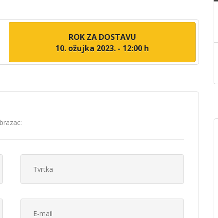
ROK ZA DOSTAVU
10. ožujka 2023. - 12:00 h
brazac: