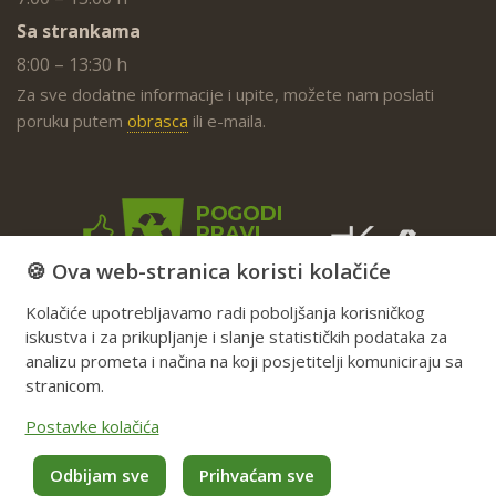
Sa strankama
8:00 – 13:30 h
Za sve dodatne informacije i upite, možete nam poslati
poruku putem
obrasca
ili e-maila.
🍪 Ova web-stranica koristi kolačiće
Kolačiće upotrebljavamo radi poboljšanja korisničkog
iskustva i za prikupljanje i slanje statističkih podataka za
analizu prometa i načina na koji posjetitelji komuniciraju sa
stranicom.
Postavke kolačića
Odbijam sve
Prihvaćam sve