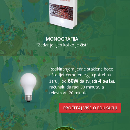
MONOGRAFIJA
“Zadar je lijep koliko je čist“
Recikliranjem jedne staklene boce
uštedjet ćemo energiju potrebnu
60W
4 sata
žarulji od
da svijetli
,
računalu da radi 30 minuta, a
televizoru 20 minuta.
PROČITAJ VIŠE O EDUKACIJI