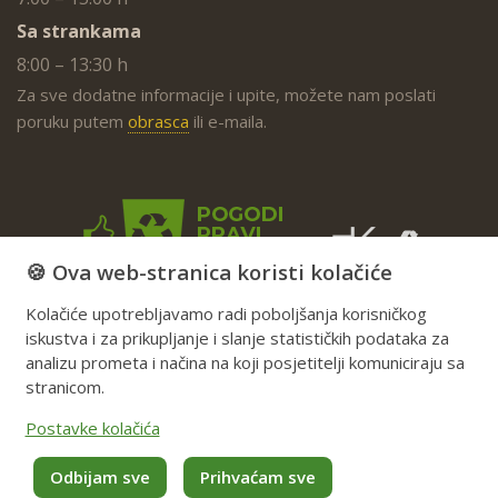
Sa strankama
8:00 – 13:30 h
Za sve dodatne informacije i upite, možete nam poslati
poruku putem
obrasca
ili e-maila.
🍪 Ova web-stranica koristi kolačiće
Kolačiće upotrebljavamo radi poboljšanja korisničkog
iskustva i za prikupljanje i slanje statističkih podataka za
analizu prometa i načina na koji posjetitelji komuniciraju sa
stranicom.
Postavke kolačića
Odbijam sve
Prihvaćam sve