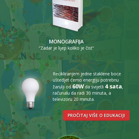
MONOGRAFIJA
“Zadar je lijep koliko je čist“
Recikliranjem jedne staklene boce
uštedjet ćemo energiju potrebnu
60W
4 sata
žarulji od
da svijetli
,
računalu da radi 30 minuta, a
televizoru 20 minuta.
PROČITAJ VIŠE O EDUKACIJI