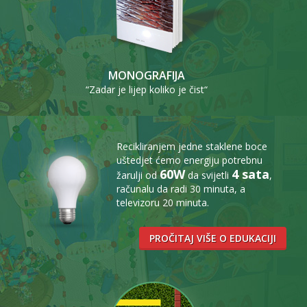
MONOGRAFIJA
“Zadar je lijep koliko je čist“
Recikliranjem jedne staklene boce
uštedjet ćemo energiju potrebnu
60W
4 sata
žarulji od
da svijetli
,
računalu da radi 30 minuta, a
televizoru 20 minuta.
PROČITAJ VIŠE O EDUKACIJI