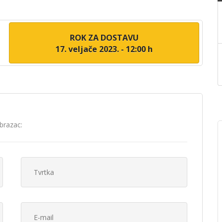
ROK ZA DOSTAVU
17. veljače 2023. - 12:00 h
brazac: