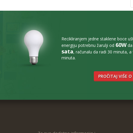
Recikliranjem jedne staklene boce u
60W
energiju potrebnu žarulji od
da 
sata
, računalu da radi 30 minuta, a
minuta.
PROČITAJ VIŠE O