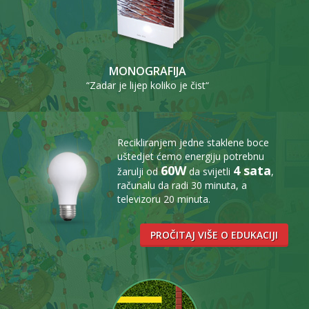
MONOGRAFIJA
“Zadar je lijep koliko je čist“
Recikliranjem jedne staklene boce
uštedjet ćemo energiju potrebnu
60W
4 sata
žarulji od
da svijetli
,
računalu da radi 30 minuta, a
televizoru 20 minuta.
PROČITAJ VIŠE O EDUKACIJI