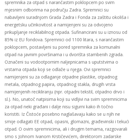
spremnika za otpad s narančastim poklopcem po svim
mjesnim odborima na području Zadra. Spremnici su
nabavljeni suradnjom Grada Zadra i Fonda za zaštitu okoliša i
energetsku učinkovitost a namijenjeni su za odvojeno
prikupljanje reciklabilnog otpada. Sufinancirani su u iznosu od
85% iz EU fondova. Spremnici od 1100 litara, s narančastim
poklopcem, postavljeni su pored spremnika za komunalni
otpad na javnim površinama i u dvorišta stambenih zgrada.
Označeni su vodootpornim naljepnicama s uputstvima o
vrstama otpada koji se odlaže u njega. Ovi spremnici
namijenjeni su za odlaganje otpadne plastike, otpadnog
metala, otpadnog papira, otpadnog stakla, drugih vrsta
namijenjenih recikliranju (npr. otpadni tekstil, otpadno drvo i
sl.). No, unatoč natpisima koji su vidljivi na svim spremnicima
za otpad neki građani i dalje nisu sigurni kako ih točno
koristiti. Iz Čistoće posebno naglašavaju kako se u njih ne
smije odlagati EE otpad, opasni, glomazni, građevinski i tekući
otpad. O ovim spremnicima, ali i drugim temama, razgovarali
smo s Johnom Ivanom Krstičevićem, direktorom zadarske