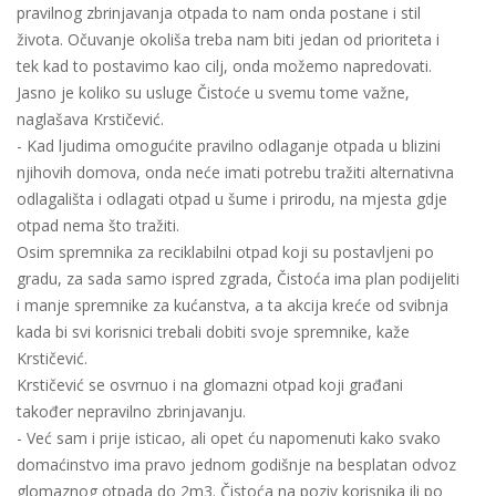
pravilnog zbrinjavanja otpada to nam onda postane i stil
života. Očuvanje okoliša treba nam biti jedan od prioriteta i
tek kad to postavimo kao cilj, onda možemo napredovati.
Jasno je koliko su usluge Čistoće u svemu tome važne,
naglašava Krstičević.
- Kad ljudima omogućite pravilno odlaganje otpada u blizini
njihovih domova, onda neće imati potrebu tražiti alternativna
odlagališta i odlagati otpad u šume i prirodu, na mjesta gdje
otpad nema što tražiti.
Osim spremnika za reciklabilni otpad koji su postavljeni po
gradu, za sada samo ispred zgrada, Čistoća ima plan podijeliti
i manje spremnike za kućanstva, a ta akcija kreće od svibnja
kada bi svi korisnici trebali dobiti svoje spremnike, kaže
Krstičević.
Krstičević se osvrnuo i na glomazni otpad koji građani
također nepravilno zbrinjavanju.
- Već sam i prije isticao, ali opet ću napomenuti kako svako
domaćinstvo ima pravo jednom godišnje na besplatan odvoz
glomaznog otpada do 2m3. Čistoća na poziv korisnika ili po