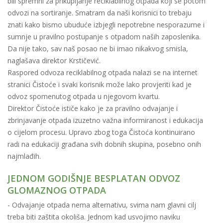
bili spremni za prikupljanje reciklabilnog otpada koji se potom
odvozi na sortiranje. Smatram da naši korisnici to trebaju
znati kako bismo ubuduće izbjegli nepotrebne nesporazume i
sumnje u pravilno postupanje s otpadom naših zaposlenika.
Da nije tako, sav naš posao ne bi imao nikakvog smisla,
naglašava direktor Krstičević.
Raspored odvoza reciklabilnog otpada nalazi se na internet
stranici Čistoće i svaki korisnik može lako provjeriti kad je
odvoz spomenutog otpada u njegovom kvartu.
Direktor Čistoće ističe kako je za pravilno odvajanje i
zbrinjavanje otpada izuzetno važna informiranost i edukacija
o cijelom procesu. Upravo zbog toga Čistoća kontinuirano
radi na edukaciji građana svih dobnih skupina, posebno onih
najmlađih.
JEDNOM GODIŠNJE BESPLATAN ODVOZ
GLOMAZNOG OTPADA
- Odvajanje otpada nema alternativu, svima nam glavni cilj
treba biti zaštita okoliša. Jednom kad usvojimo naviku