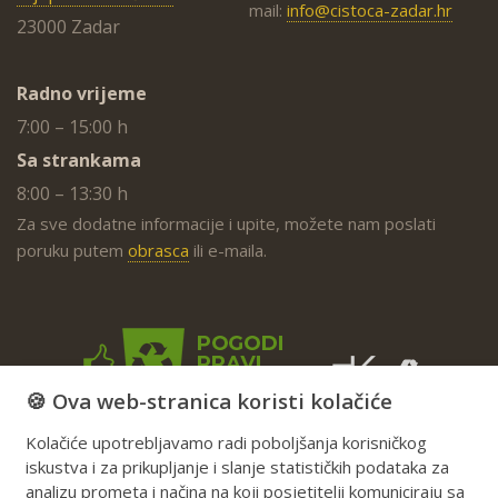
Čistoća d.o.o.
tel: 023 234 800
Stjepana Radića 33
mail:
info@cistoca-zadar.hr
23000 Zadar
Radno vrijeme
7:00 – 15:00 h
Sa strankama
8:00 – 13:30 h
Za sve dodatne informacije i upite, možete nam poslati
poruku putem
obrasca
ili e-maila.
🍪 Ova web-stranica koristi kolačiće
Kolačiće upotrebljavamo radi poboljšanja korisničkog
iskustva i za prikupljanje i slanje statističkih podataka za
analizu prometa i načina na koji posjetitelji komuniciraju sa