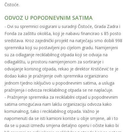
Čistoće.
ODVOZ U POPODNEVNIM SATIMA
- Ovi su spremnici osigurani u suradnji Čistoće, Grada Zadra i
Fonda za zaštitu okoliša, koji je nabavu financirao s 85 posto
sredstava. Kroz zajednički projekt na natječaju smo dobili 998
spremnika koji su postavljeni po cijelom gradu. Namijenjeni
su za odlaganje reciklabilnog otpada koji se odvaja na
odlagalištu, u prostoru namijenjenom za sortiranje i
odvajanje korisnog otpada, rekao je direktor Krstičević te je
dodao kako je pražnjenje ovih spremnika organizirano
jednom tjedno isključivo u popodnevnim satima, a usluga
pražnjenja i odvoza reciklabilnog otpada se ne naplaćuje.
- Pražnjenje spremnika za reciklabilni otpad u popodnevnim
satima omogućava nam lakšu organizaciju odvoza kako
komunalnog, tako i reciklabilnog otpada. Važno je
napomenuti da se isti kamioni koriste u obje smjene, ali i to
da se u pauzi između smjena detaljno operu i očiste kako bi