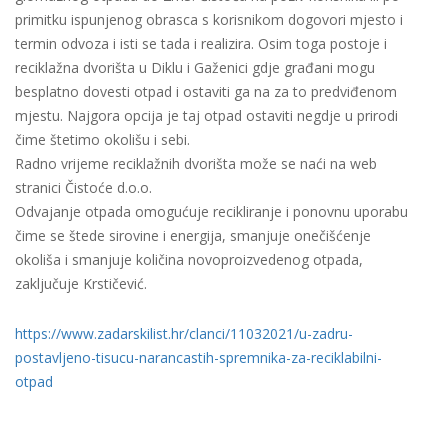
primitku ispunjenog obrasca s korisnikom dogovori mjesto i
termin odvoza i isti se tada i realizira. Osim toga postoje i
reciklažna dvorišta u Diklu i Gaženici gdje građani mogu
besplatno dovesti otpad i ostaviti ga na za to predviđenom
mjestu. Najgora opcija je taj otpad ostaviti negdje u prirodi
čime štetimo okolišu i sebi.
Radno vrijeme reciklažnih dvorišta može se naći na web
stranici Čistoće d.o.o.
Odvajanje otpada omogućuje recikliranje i ponovnu uporabu
čime se štede sirovine i energija, smanjuje onečišćenje
okoliša i smanjuje količina novoproizvedenog otpada,
zaključuje Krstičević.
https://www.zadarskilist.hr/clanci/11032021/u-zadru-
postavljeno-tisucu-narancastih-spremnika-za-reciklabilni-
otpad