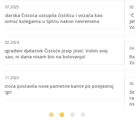
02.11.2023.
"Čistoća" otvara podzemne spremnike u Ulici bana
Jelačića, a onda se okreću prema području Bilog Briga,
Voštarnice, Brodarice i Jazina
04.10.2023.
Radnici Čistoće očistili staklene ploče na Trgu Petra
Zoranića
05.06.2023.
Sinoć je iza navijačke ludnice ostalo nekoliko tona
raznoraznog smeća. Jutros je Trg, unatoč kiši,
osvanuo kao po špagu...