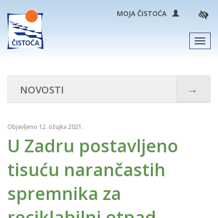
MOJA ČISTOĆA
Men
→
NOVOSTI
Objavljeno 12. ožujka 2021.
U Zadru postavljeno
tisuću narančastih
spremnika za
reciklabilni otpad