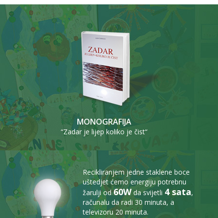
MONOGRAFIJA
“Zadar je lijep koliko je čist“
Recikliranjem jedne staklene boce
uštedjet ćemo energiju potrebnu
60W
4 sata
žarulji od
da svijetli
,